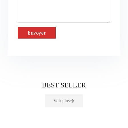
t
s
s
a
g
e
*
Envoyer
BEST SELLER
Voir plus