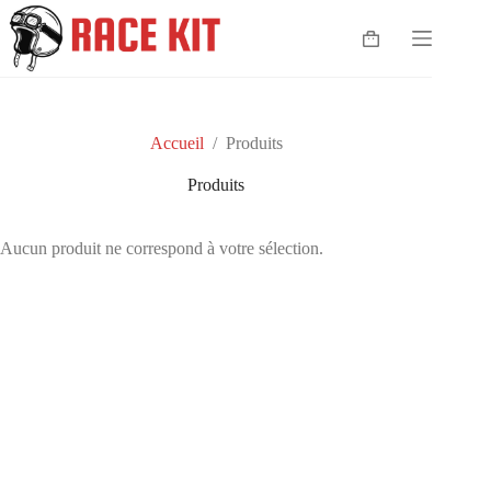
Passer
au
Panier
contenu
d’achat
Accueil
/
Produits
Produits
Aucun produit ne correspond à votre sélection.